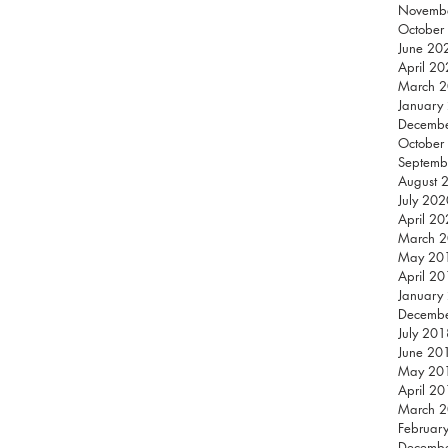
Novemb
October
June 20
April 2
March 
January
Decemb
October
Septemb
August 
July 202
April 2
March 
May 20
April 2
January
Decemb
July 201
June 20
May 20
April 2
March 
Februar
Decemb