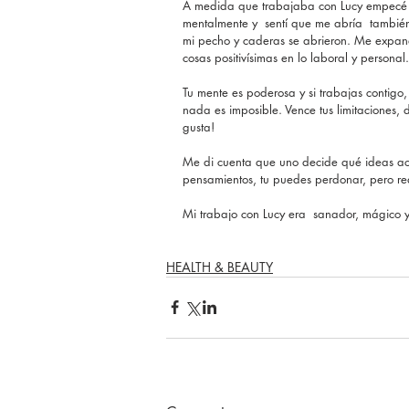
A medida que trabajaba con Lucy empecé a 
mentalmente y  sentí que me abría  también
mi pecho y caderas se abrieron. Me expan
cosas positivísimas en lo laboral y personal.
Tu mente es poderosa y si trabajas contig
nada es imposible. Vence tus limitaciones, d
gusta!
Me di cuenta que uno decide qué ideas ace
pensamientos, tu puedes perdonar, pero re
Mi trabajo con Lucy era  sanador, mágico 
HEALTH & BEAUTY