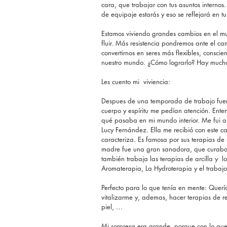
cara, que trabajar con tus asuntos internos.
de equipaje estarás y eso se reflejará en t
Estamos viviendo grandes cambios en el m
fluir. Más resistencia pondremos ante el cam
convertirnos en seres más flexibles, consci
nuestro mundo. ¿Cómo lograrlo? Hay much
Les cuento mi  viviencia:
Despues de una temporada de trabajo fuerte
cuerpo y espíritu me pedían atención. Enten
qué pasaba en mi mundo interior. Me fui 
Lucy Fernández. Ella me recibió con este 
caracteriza. Es famosa por sus terapias de 
madre fue una gran sanadora, que curaba 
también trabaja las terapias de arcilla y  
Aromaterapia, La Hydroterapia y el trabajo 
Perfecto para lo que tenía en mente: Querí
vitalizarme y, ademas, hacer terapias de re
piel, …
Mi sorpresa era grande, porque con lo qu