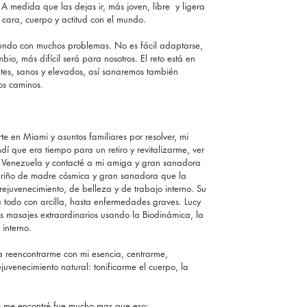
 A medida que las dejas ir, más joven, libre  y ligera 
u cara, cuerpo y actitud con el mundo.
undo con muchos problemas. No es fácil adaptarse, 
bio, más difícil será para nosotros. El reto está en 
entes, sanos y elevados, así sanaremos también 
os caminos.
 en Miami y asuntos familiares por resolver, mi 
dí que era tiempo para un retiro y revitalizarme, ver 
a Venezuela y contacté a mi amiga y gran sanadora 
cariño de madre cósmica y gran sanadora que la 
rejuvenecimiento, de belleza y de trabajo interno. Su 
todo con arcilla, hasta enfermedades graves. Lucy 
los masajes extraordinarios usando la Biodinámica, la 
interno.
a reencontrarme con mi esencia, centrarme, 
juvenecimiento natural: tonificarme el cuerpo, la 
e me encontré fue mucho mas que eso: