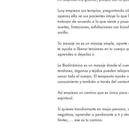
Lucy empieza sus terapias, preguntando có
apenas ella ve sus pacientes intuye lo que 
trabajar de acuerdo a lo que siente y pas
aceites, frotaciones, exfoliaciones con bic
arcilla.
Su masaje no es un masaje simple, aparte qu
te ayuda a liberar tensiones en tu cuerpo 
aprendes a dejarlas ir.
La Biodinámica es un masaje donde el cuerp
tendones, órganos y tejidos pueden relajarse
sanar todo el cuerpo. El terapeuta ayuda c
conocimiento y también a través del contac
Así empieza un camino que es único para c
espiritual.
Si quieres transformarte en mejor persona, 
negativos, aprender a perdonarte a ti y otro
límites,…. ese es tu camino.